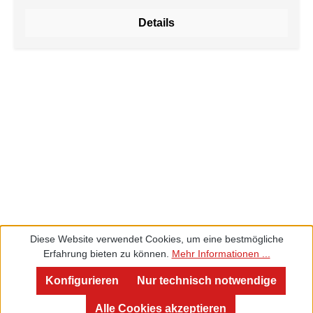
wird dieser milde Geschmack durch eine reiche Note
Details
von echten Vanillestücken ergänzt, die dem Tee ein
herrlich warmes und vanilliges Aroma verleihen. Die
Vanillestücke verleihen dem Tee eine cremige
Konsistenz, die an köstliche Vanillesahne erinnert.
Dies macht "Vanille Sahne" zu einem
Genusserlebnis, das in einer Tasse steckt. Tauchen
Sie ein in die Welt der köstlichen Vanille und
genießen Sie den vollen Geschmack von "Vanille
Sahne". Dieser Rooibostee ist perfekt, um sich zu
entspannen und den Tag mit einem Hauch von
Luxus zu krönen. Ob morgens als sanfter Start in den
Tag oder am Abend als entspannender Abschluss –
"Vanille Sahne" ist der perfekte Tee, um sich eine
Diese Website verwendet Cookies, um eine bestmögliche
kleine Auszeit zu gönnen und sich von den
Erfahrung bieten zu können.
Mehr Informationen ...
verführerischen Aromen verwöhnen zu lassen.
Service und Beratung
Lassen Sie sich von diesem cremigen Rooibostee
Konfigurieren
Nur technisch notwendige
verzaubern und erleben Sie ein Stückchen Luxus in
Alle Cookies akzeptieren
jeder Tasse.