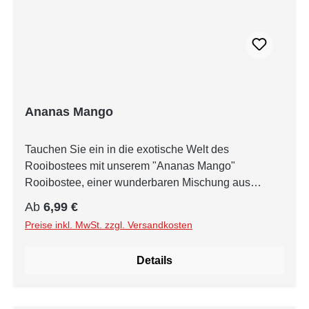
Ananas Mango
Tauchen Sie ein in die exotische Welt des
Rooibostees mit unserem "Ananas Mango"
Rooibostee, einer wunderbaren Mischung aus
süßem Ananas- und Mango-Geschmack. Der
Regulärer Preis:
Ab
6,99 €
Rooibos, eine in Südafrika beheimatete Pflanze,
Preise inkl. MwSt. zzgl. Versandkosten
bildet die Grundlage dieses Tee-Erlebnisses. Sein
natürlicher Geschmack wird durch die Zugabe von
Details
kandierten Ananas- und Mangostücken perfekt
ergänzt. Die kandierte Ananas verleiht diesem Tee
eine erfrischende, tropische Süße, während die