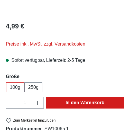
Regulärer Preis:
4,99 €
Preise inkl. MwSt. zzgl. Versandkosten
Sofort verfügbar, Lieferzeit: 2-5 Tage
auswählen
Größe
100g
250g
Produkt Anzahl: Gib den gewünschten Wert e
In den Warenkorb
Zum Merkzettel hinzufügen
Produktnummer:
SW10065.1