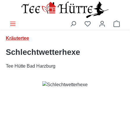
Zum Hauptinhalt springen
Ware
Kräutertee
Schlechtwetterhexe
Tee Hütte Bad Harzburg
Bildergalerie überspringen