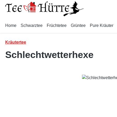
m Hauptinhalt springen
Zur Suche springen
Zur Hauptnavigation springen
Home
Schwarztee
Früchtetee
Grüntee
Pure Kräuter
Kräutertee
Schlechtwetterhexe
Bildergalerie überspringen