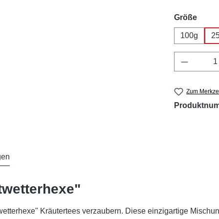
ausw
Größe
100g
2
Produkt 
Zum Merkzet
Produktnu
gen
twetterhexe"
etterhexe" Kräutertees verzaubern. Diese einzigartige Mischun