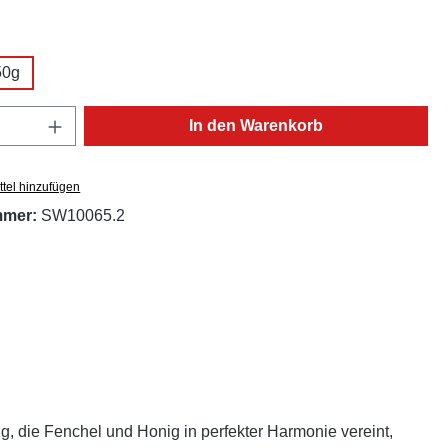
ählen
50g
Anzahl: Gib den gewünschten Wert ein oder
In den Warenkorb
tel hinzufügen
mmer:
SW10065.2
g, die Fenchel und Honig in perfekter Harmonie vereint,