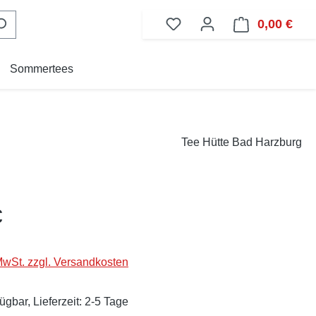
0,00 €
Ware
Sommertees
Tee Hütte Bad Harzburg
eis:
€
 MwSt. zzgl. Versandkosten
ügbar, Lieferzeit: 2-5 Tage