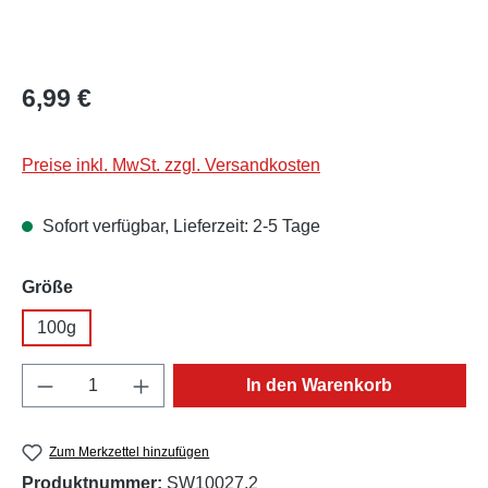
Regulärer Preis:
6,99 €
Preise inkl. MwSt. zzgl. Versandkosten
Sofort verfügbar, Lieferzeit: 2-5 Tage
auswählen
Größe
100g
Produkt Anzahl: Gib den gewünschten Wert e
In den Warenkorb
Zum Merkzettel hinzufügen
Produktnummer:
SW10027.2