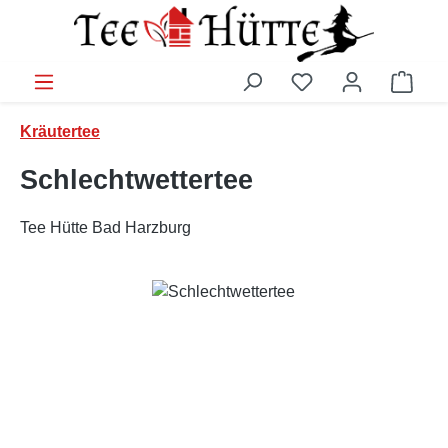
Zum Hauptinhalt springen
Ware
Kräutertee
Schlechtwettertee
Tee Hütte Bad Harzburg
Bildergalerie überspringen