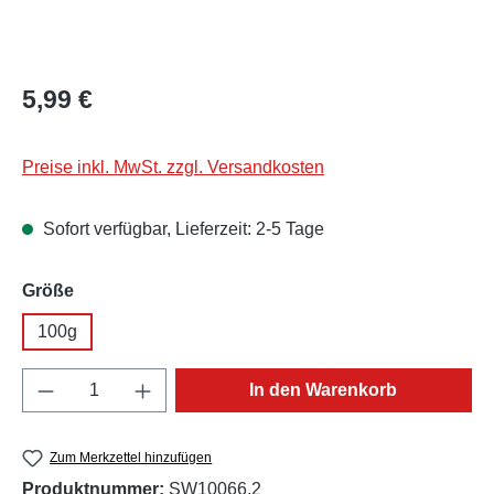
Regulärer Preis:
5,99 €
Preise inkl. MwSt. zzgl. Versandkosten
Sofort verfügbar, Lieferzeit: 2-5 Tage
auswählen
Größe
100g
Produkt Anzahl: Gib den gewünschten Wert e
In den Warenkorb
Zum Merkzettel hinzufügen
Produktnummer:
SW10066.2