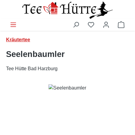
Zum Hauptinhalt springen
Ware
Kräutertee
Seelenbaumler
Tee Hütte Bad Harzburg
Bildergalerie überspringen