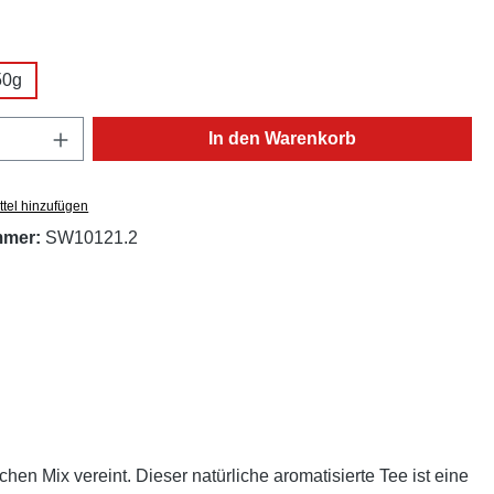
ählen
50g
Anzahl: Gib den gewünschten Wert ein oder
In den Warenkorb
tel hinzufügen
mmer:
SW10121.2
n Mix vereint. Dieser natürliche aromatisierte Tee ist eine