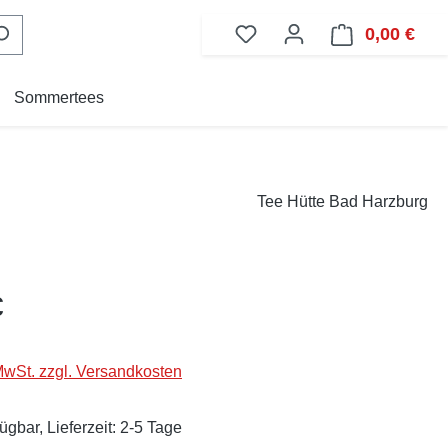
0,00 €
Ware
Sommertees
Tee Hütte Bad Harzburg
eis:
€
 MwSt. zzgl. Versandkosten
ügbar, Lieferzeit: 2-5 Tage