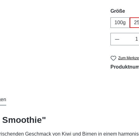
ausw
Größe
100g
2
Produkt 
Zum Merkzet
Produktnu
gen
 Smoothie"
frischenden Geschmack von Kiwi und Birnen in einem harmonische