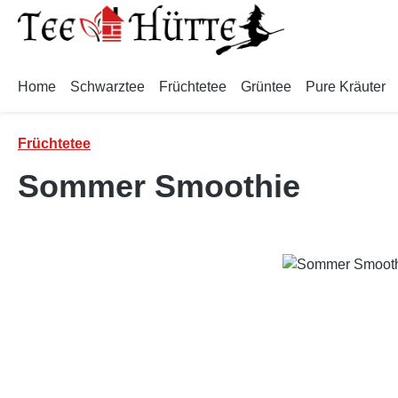
m Hauptinhalt springen
Zur Suche springen
Zur Hauptnavigation springen
Home
Schwarztee
Früchtetee
Grüntee
Pure Kräuter
Früchtetee
Sommer Smoothie
Bildergalerie überspringen