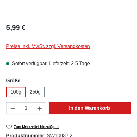
Regulärer Preis:
5,99 €
Preise inkl. MwSt. zzgl. Versandkosten
Sofort verfügbar, Lieferzeit: 2-5 Tage
auswählen
Größe
100g
250g
Produkt Anzahl: Gib den gewünschten Wert e
In den Warenkorb
Zum Merkzettel hinzufügen
Produktnummer:
SW10037.2