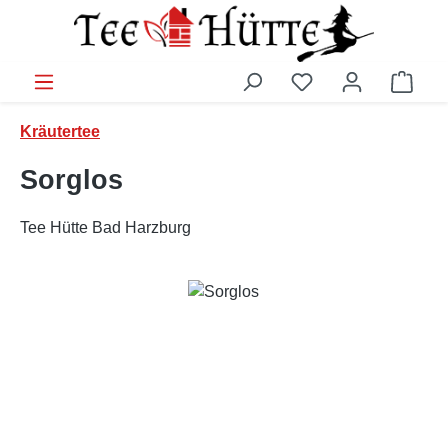
Zum Hauptinhalt springen
Ware
Kräutertee
Sorglos
Tee Hütte Bad Harzburg
Bildergalerie überspringen