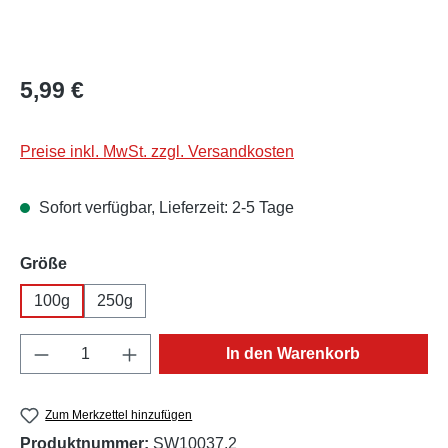
Regulärer Preis:
5,99 €
Preise inkl. MwSt. zzgl. Versandkosten
Sofort verfügbar, Lieferzeit: 2-5 Tage
auswählen
Größe
100g
250g
Produkt Anzahl: Gib den gewünschten Wert e
In den Warenkorb
Zum Merkzettel hinzufügen
Produktnummer:
SW10037.2