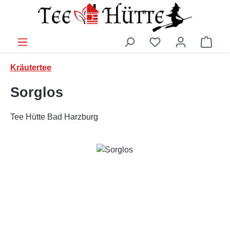
Zum Hauptinhalt springen
Ware
Kräutertee
Sorglos
Tee Hütte Bad Harzburg
Bildergalerie überspringen