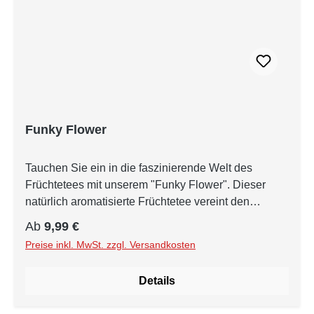
alle Beerenliebhaber wird. Die "Beerenkönigin" ist
ein unvergleichlicher Früchtetee, der Ihre Sinne mit
jedem Schluck verwöhnt. Gönnen Sie sich dieses
königliche Geschmackserlebnis, das Sie in den
Bann ziehen wird.
Funky Flower
Tauchen Sie ein in die faszinierende Welt des
Früchtetees mit unserem "Funky Flower". Dieser
natürlich aromatisierte Früchtetee vereint den
verlockenden Geschmack von saftigem Granatapfel
Regulärer Preis:
Ab
9,99 €
und erfrischenden Blutorangen zu einer wahren
Preise inkl. MwSt. zzgl. Versandkosten
Geschmacksexplosion. Die sorgfältig ausgewählten
Zutaten ergeben eine einzigartige Mischung voller
Details
Aromen. Die süße Quitte, köstliche Datteln und
knackige Äpfel bilden die Grundlage dieses Tees.