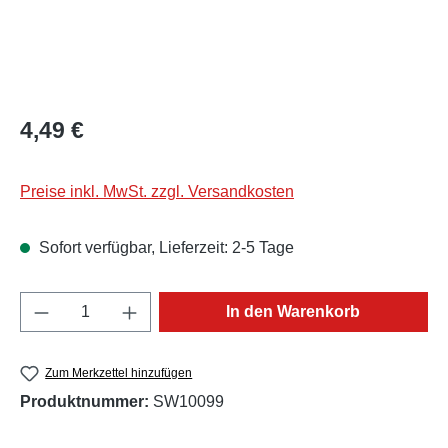
Regulärer Preis:
4,49 €
Preise inkl. MwSt. zzgl. Versandkosten
Sofort verfügbar, Lieferzeit: 2-5 Tage
Produkt Anzahl: Gib den gewünschten Wert e
In den Warenkorb
Zum Merkzettel hinzufügen
Produktnummer:
SW10099