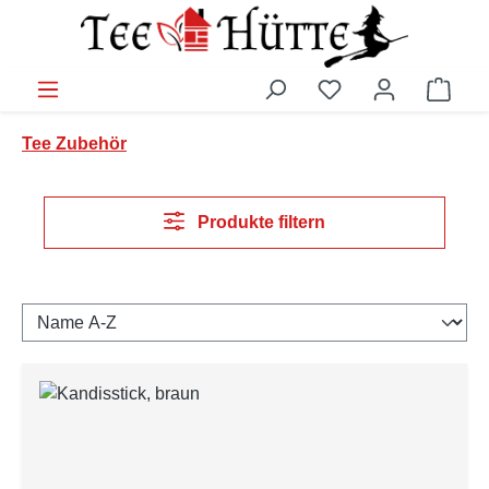
Zum Hauptinhalt springen
Du hast 0 Produkt
Ware
Tee Zubehör
Produkte filtern