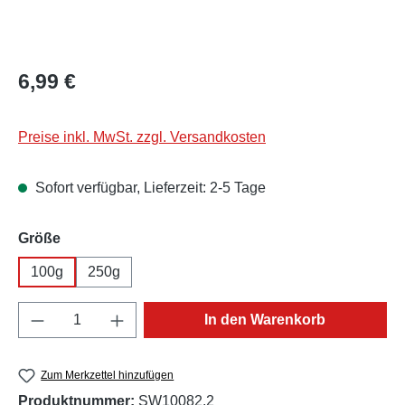
Regulärer Preis:
6,99 €
Preise inkl. MwSt. zzgl. Versandkosten
Sofort verfügbar, Lieferzeit: 2-5 Tage
auswählen
Größe
100g
250g
Produkt Anzahl: Gib den gewünschten Wert e
In den Warenkorb
Zum Merkzettel hinzufügen
Produktnummer:
SW10082.2