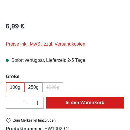
Regulärer Preis:
6,99 €
Preise inkl. MwSt. zzgl. Versandkosten
Sofort verfügbar, Lieferzeit: 2-5 Tage
auswählen
Größe
100g
250g
1000g
(Diese Option ist zurzeit nicht verfügbar.)
Produkt Anzahl: Gib den gewünschten Wert e
In den Warenkorb
Zum Merkzettel hinzufügen
Produktnummer:
SW10029.2