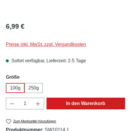
Regulärer Preis:
6,99 €
Preise inkl. MwSt. zzgl. Versandkosten
Sofort verfügbar, Lieferzeit: 2-5 Tage
auswählen
Größe
100g
250g
Produkt Anzahl: Gib den gewünschten Wert e
In den Warenkorb
Zum Merkzettel hinzufügen
Produktnummer:
SW10114.1