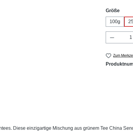
ausw
Größe
100g
2
Produkt 
Zum Merkzet
Produktnu
üntees. Diese einzigartige Mischung aus grünem Tee China Senc