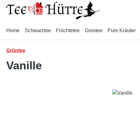
m Hauptinhalt springen
Zur Suche springen
Zur Hauptnavigation springen
Home
Schwarztee
Früchtetee
Grüntee
Pure Kräuter
Grüntee
Vanille
Bildergalerie überspringen