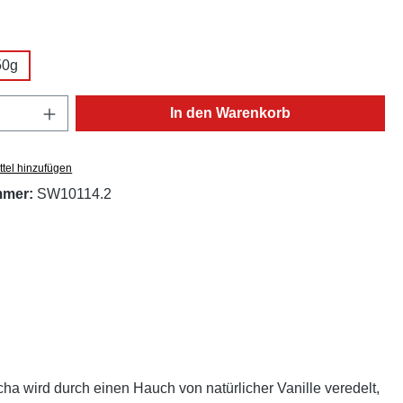
ählen
50g
Anzahl: Gib den gewünschten Wert ein oder
In den Warenkorb
tel hinzufügen
mmer:
SW10114.2
ha wird durch einen Hauch von natürlicher Vanille veredelt,