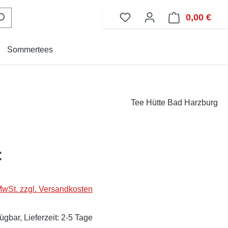
0,00 €
Ware
Sommertees
Tee Hütte Bad Harzburg
eis:
€
 MwSt. zzgl. Versandkosten
ügbar, Lieferzeit: 2-5 Tage