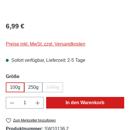
Regulärer Preis:
6,99 €
Preise inkl. MwSt. zzgl. Versandkosten
Sofort verfügbar, Lieferzeit: 2-5 Tage
auswählen
Größe
100g
250g
1000g
(Diese Option ist zurzeit nicht verfügbar.)
Produkt Anzahl: Gib den gewünschten Wert e
In den Warenkorb
Zum Merkzettel hinzufügen
Produktnummer:
SW10136.2