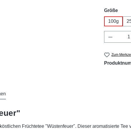
ausw
Größe
100g
2
Produkt 
Zum Merkzet
Produktnu
gen
euer"
 köstlichen Früchtetee "Wüstenfeuer". Dieser aromatisierte Te