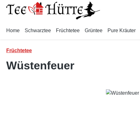
m Hauptinhalt springen
Zur Suche springen
Zur Hauptnavigation springen
Home
Schwarztee
Früchtetee
Grüntee
Pure Kräuter
Früchtetee
Wüstenfeuer
Bildergalerie überspringen