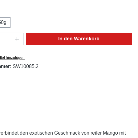
ählen
50g
Anzahl: Gib den gewünschten Wert ein oder
In den Warenkorb
tel hinzufügen
mmer:
SW10085.2
e verbindet den exotischen Geschmack von reifer Mango mit