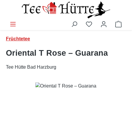
Zum Hauptinhalt springen
Ware
Früchtetee
Oriental T Rose – Guarana
Tee Hütte Bad Harzburg
Bildergalerie überspringen