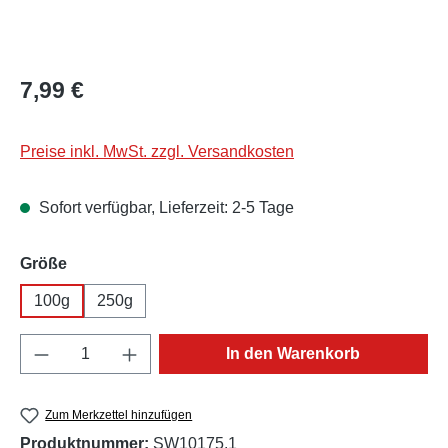
Regulärer Preis:
7,99 €
Preise inkl. MwSt. zzgl. Versandkosten
Sofort verfügbar, Lieferzeit: 2-5 Tage
auswählen
Größe
100g
250g
Produkt Anzahl: Gib den gewünschten Wert e
In den Warenkorb
Zum Merkzettel hinzufügen
Produktnummer:
SW10175.1