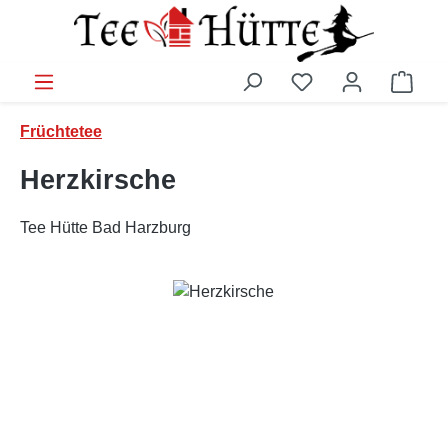
Zum Hauptinhalt springen
Ware
Früchtetee
Herzkirsche
Tee Hütte Bad Harzburg
Bildergalerie überspringen