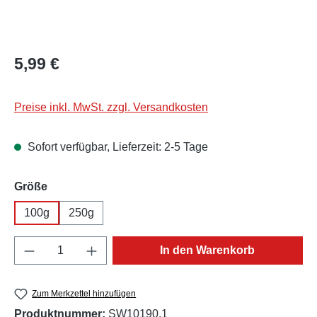
Regulärer Preis:
5,99 €
Preise inkl. MwSt. zzgl. Versandkosten
Sofort verfügbar, Lieferzeit: 2-5 Tage
auswählen
Größe
100g
250g
Produkt Anzahl: Gib den gewünschten Wert e
In den Warenkorb
Zum Merkzettel hinzufügen
Produktnummer:
SW10190.1