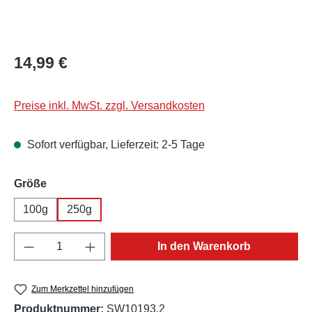
Regulärer Preis:
14,99 €
Preise inkl. MwSt. zzgl. Versandkosten
Sofort verfügbar, Lieferzeit: 2-5 Tage
auswählen
Größe
100g
250g
Produkt Anzahl: Gib den gewünschten Wert e
In den Warenkorb
Zum Merkzettel hinzufügen
Produktnummer:
SW10193.2