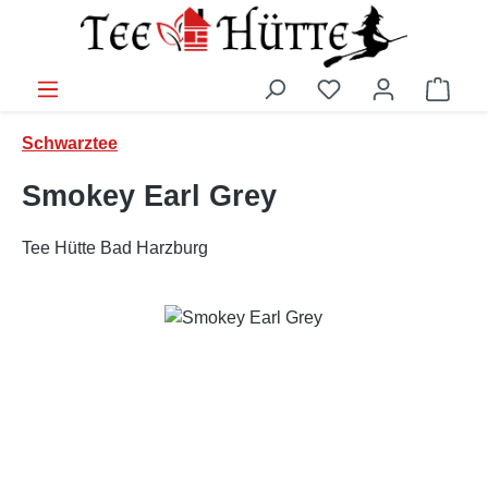
Zum Hauptinhalt springen
Ware
Schwarztee
Smokey Earl Grey
Tee Hütte Bad Harzburg
Bildergalerie überspringen