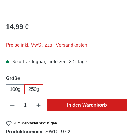
Regulärer Preis:
14,99 €
Preise inkl. MwSt. zzgl. Versandkosten
Sofort verfügbar, Lieferzeit: 2-5 Tage
auswählen
Größe
100g
250g
Produkt Anzahl: Gib den gewünschten Wert e
In den Warenkorb
Zum Merkzettel hinzufügen
Produktnummer:
SW10197.2