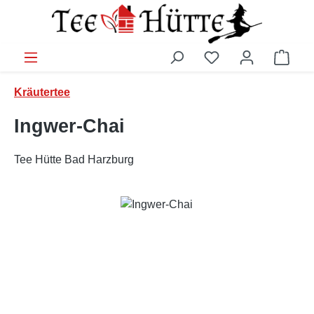
Zum Hauptinhalt springen
Ware
Kräutertee
Ingwer-Chai
Tee Hütte Bad Harzburg
Bildergalerie überspringen